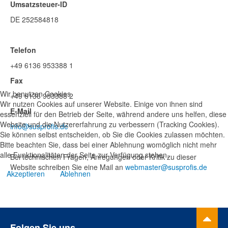
Umsatzsteuer-ID
DE 252584818
Telefon
+49 6136 953388 1
Fax
Wir benutzen Cookies
+49 6136 953388 2
Wir nutzen Cookies auf unserer Website. Einige von ihnen sind
E-Mail
essenziell für den Betrieb der Seite, während andere uns helfen, diese
Website und die Nutzererfahrung zu verbessern (Tracking Cookies).
info@susprofis.de
Sie können selbst entscheiden, ob Sie die Cookies zulassen möchten.
Bitte beachten Sie, dass bei einer Ablehnung womöglich nicht mehr
alle Funktionalitäten der Seite zur Verfügung stehen.
Bei technischen Fragen, Anregungen oder Kritik zu dieser
Website schreiben Sie eine Mail an
webmaster@susprofis.de
Akzeptieren
Ablehnen
Folgen Sie uns